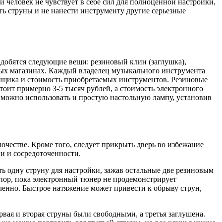
 человек не чувствует в себе сил для полноценной настройки,
ть струны и не нанести инструменту другие серьезные
добятся следующие вещи: резиновый клин (заглушка),
ых магазинах. Каждый владелец музыкального инструмента
ройщика и стоимость приобретаемых инструментов. Резиновые
тоит примерно 3-5 тысяч рублей, а стоимость электронного
а можно использовать и простую настольную лампу, установив
ночестве. Кроме того, следует прикрыть дверь во избежание
и и сосредоточенности.
ть одну струну для настройки, зажав остальные две резиновым
х пор, пока электронный тюнер не продемонстрирует
дленно. Быстрое натяжение может привести к обрыву струн,
рвая и вторая струны были свободными, а третья заглушена.