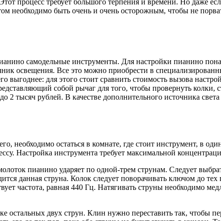
тот процесс требует большого терпения и времени. Но даже если
том необходимо быть очень и очень осторожным, чтобы не порва
пианино самодельные инструменты. Для настройки пианино пона
ник освещения. Все это можно приобрести в специализированн
его выгоднее: для этого стоит сравнить стоимость вызова наст
едставляющий собой рычаг для того, чтобы провернуть колки, с
 до 2 тысяч рублей. В качестве дополнительного источника свет
го, необходимо остаться в комнате, где стоит инструмент, в оди
ссу. Настройка инструмента требует максимальной концентраци
молоток пианино ударяет по одной-трем струнам. Следует выбра
дится данная струна. Колок следует поворачивать ключом до те
твует частота, равная 440 Гц. Натягивать струны необходимо ме
ке остальных двух струн. Клин нужно переставить так, чтобы пе