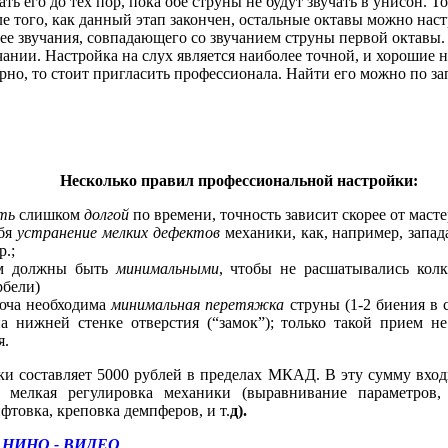
ь его до тех пор, пока обе струны не будут звучать в унисон. Т
е того, как данный этап закончен, остальные октавы можно наст
 ее звучания, совпадающего со звучанием струны первой октавы
ании. Настройка на слух является наиболее точной, и хорошие
рно, то стоит пригласить профессионала. Найти его можно по з
Несколько правил профессиональной настройки:
ть
слишком
долгой
по времени, точность зависит скорее от маст
ебя
устранение мелких дефектов
механики, как, например, запад
р.;
ом должны быть
минимальными
, чтобы не расшатывались кол
рбели
)
юча необходима
минимальная перетяжка
струны (1-2 биения в 
а нижней стенке отверстия (“замок”); только такой прием н
я.
ки составляет 5000 рублей в пределах МКАД.
В эту сумму вход
и мелкая регулировка механики (выравнивание параметров, 
фтовка
,
креповка
демпферов, и
т.
д
).
НИНО - ВИДЕО