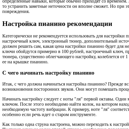
определенные навыки, которые обычно приходят со временем. Э
то устранить заметные неточности он вполне сможет. Но при э
повреждения.
Настройка пианино рекомендации
Категорически не рекомендуется использовать для настройки 
настроечный ключ, электронный тюнер, дополнительный источ
должен решить сам, какая цена настройки пианино будет для н
ключи обойдутся примерно в 100 рублей, настроечный ключ, пр
тюнера, существенно облегчающего настройку, колеблется от 1
ее на крышке пианино.
С чего начинать настройку пианино
Итак, с чего должна начинаться настройка пианино? Прежде все
возникновения посторонних звуков. Они могут помешать проце
Начинать настройку следует с ноты "ля" первой октавы. Один 
ключом. После этого необходимо найти колок, на котором нахо
необходимую частоту вибрации. К примеру, ноте "ля" соответс
особенно если речь идет о старом инструменте.
Как только одна струна настроена, можно переходить к настрой