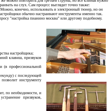
о же можно повторить для третьей струны, но все клинья нужно
раивать на слух. Сам процесс выглядит точно также:
. Можно, конечно, использовать и электронный тюнер, но он
 настройщики обычно настраивают инструменты именно так.
апросу "настройка пианино москва" или другому подобному.
ерства настройщика;
аний клавиш, призвуков
ки (в профессиональной
секунду) с последующей
е позволит инструменту
ит, по необходимости, и
устранение призвуков,