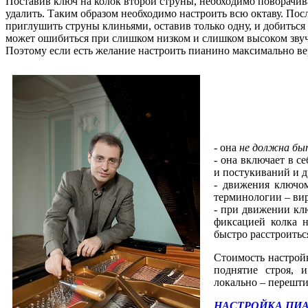
Поставив ключ на колок второй струны, необходимо поворачиват
удалить. Таким образом необходимо настроить всю октаву. Посл
приглушить струны клиньями, оставив только одну, и добиться
может ошибиться при слишком низком и слишком высоком звуч
Поэтому если есть желание настроить пианино максимально ве
- она
не должна бы
- она включает в с
и постукиваний и д
- движения ключ
терминологии –
ви
- при движении кл
фиксацией колка н
быстро расстроитьс
Стоимость настрой
поднятие строя, 
локально –
перешти
НАСТРОЙКА ПИА